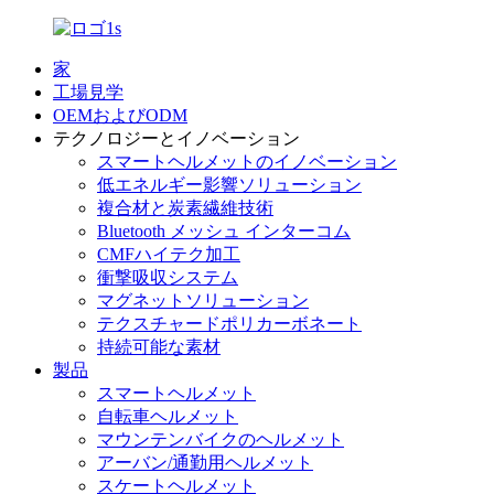
家
工場見学
OEMおよびODM
テクノロジーとイノベーション
スマートヘルメットのイノベーション
低エネルギー影響ソリューション
複合材と炭素繊維技術
Bluetooth メッシュ インターコム
CMFハイテク加工
衝撃吸収システム
マグネットソリューション
テクスチャードポリカーボネート
持続可能な素材
製品
スマートヘルメット
自転車ヘルメット
マウンテンバイクのヘルメット
アーバン/通勤用ヘルメット
スケートヘルメット