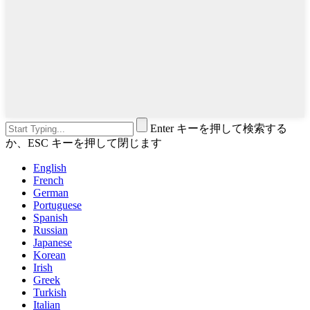
Enter キーを押して検索する
か、ESC キーを押して閉じます
English
French
German
Portuguese
Spanish
Russian
Japanese
Korean
Irish
Greek
Turkish
Italian