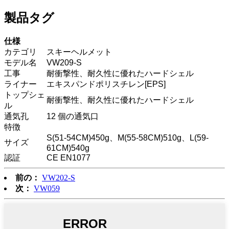
製品タグ
仕様
カテゴリ
スキーヘルメット
モデル名
VW209-S
工事
耐衝撃性、耐久性に優れたハードシェル
ライナー
エキスパンドポリスチレン[EPS]
トップシェ
耐衝撃性、耐久性に優れたハードシェル
ル
通気孔
12 個の通気口
特徴
S(51-54CM)450g、M(55-58CM)510g、L(59-
サイズ
61CM)540g
認証
CE EN1077
前の：
VW202-S
次：
VW059