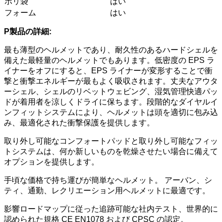
ポリ袋
はい
フォーム
はい
P
製品の詳細:
最も薄型のヘルメットであり、耐久性のあるハードシェルを
備えた最軽量のヘルメットでもあります。低密度の EPS ラ
イナーをオフにすると、EPS ライナーが変形することで衝
撃と衝撃エネルギーが最もよく吸収されます。丈夫なアウタ
ーシェル、シェルのリベットウェビング、湿気管理快適パッ
ドが着用者を涼しくドライに保ちます。段階的なダイヤルイ
ンフィットシステムにより、ヘルメットは頭を適切に包み込
み、最適化された衝撃保護を提供します。
取り外し可能なコンフォートパッドと取り外し可能なフィッ
トシステムは、何か新しいものを乾燥させたい場合に備えて
オプションを提供します。
手頃な価格で持ち運びが簡単なヘルメット。 アーバン、シ
ティ、通勤、レクリエーション用ヘルメットに最適です。
影響ロードマップに従った追跡可能な社内テスト、世界的に
認められた規格 CE EN1078 および CPSC の認定。