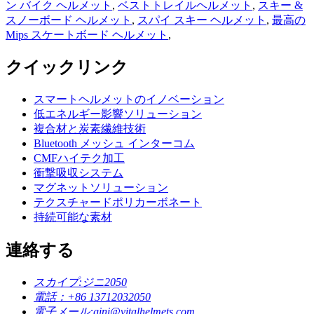
ン バイク ヘルメット
,
ベストトレイルヘルメット
,
スキー &
スノーボード ヘルメット
,
スパイ スキー ヘルメット
,
最高の
Mips スケートボード ヘルメット
,
クイックリンク
スマートヘルメットのイノベーション
低エネルギー影響ソリューション
複合材と炭素繊維技術
Bluetooth メッシュ インターコム
CMFハイテク加工
衝撃吸収システム
マグネットソリューション
テクスチャードポリカーボネート
持続可能な素材
連絡する
スカイプ:
ジニ2050
電話：
+86 13712032050
電子メール:
gini@vitalhelmets.com