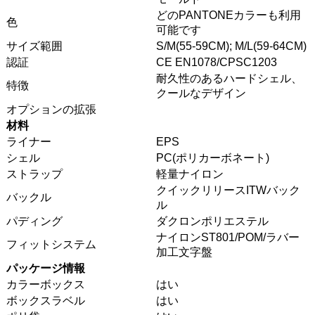
どのPANTONEカラーも利用
色
可能です
サイズ範囲
S/M(55-59CM); M/L(59-64CM)
認証
CE EN1078/CPSC1203
耐久性のあるハードシェル、
特徴
クールなデザイン
オプションの拡張
材料
ライナー
EPS
シェル
PC(ポリカーボネート)
ストラップ
軽量ナイロン
クイックリリースITWバック
バックル
ル
パディング
ダクロンポリエステル
ナイロンST801/POM/ラバー
フィットシステム
加工文字盤
パッケージ情報
カラーボックス
はい
ボックスラベル
はい