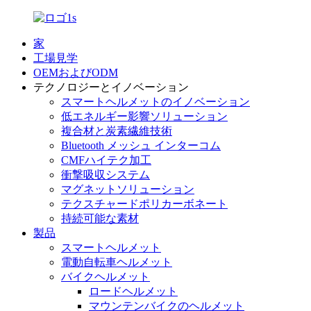
家
工場見学
OEMおよびODM
テクノロジーとイノベーション
スマートヘルメットのイノベーション
低エネルギー影響ソリューション
複合材と炭素繊維技術
Bluetooth メッシュ インターコム
CMFハイテク加工
衝撃吸収システム
マグネットソリューション
テクスチャードポリカーボネート
持続可能な素材
製品
スマートヘルメット
電動自転車ヘルメット
バイクヘルメット
ロードヘルメット
マウンテンバイクのヘルメット